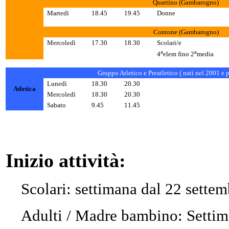
Quartino (
Gambarogno
)
Martedì
18.45
19.45
Donne
Contone
(
Gambarogno
)
Mercoledì
17.30
18.30
Scolari/e
a
a
4
elem fino 2
media
Gruppo Atletico e Preatletico ( nati nel 2001 e p
Lunedì
18.30
20.30
Atletica
Mercoledì
18.30
20.30
Sabato
9.45
11.45
Inizio attività:
Scolari: settimana dal 22 sette
Adulti / Madre bambino: Settim