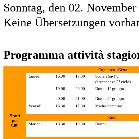
Sonntag, den 02. November
Keine Übersetzungen vorha
Programma attività stagio
Cugnasco -
Gerra
Lunedì
16.30
17.30
Scolari 5a-1°.
(precedenza 2° ciclo)
19.00
20.00
Donne 1° gruppo
20.00
21.00
Donne 2° gruppo
Venerdì
16.30
17.30
Madre-bambino
Sport
Gudo
per
Martedì
18.30
19.30
Donne
tutti