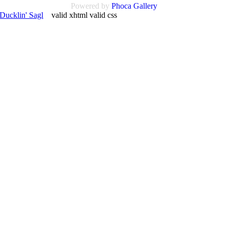
Powered by
Phoca
Gallery
Ducklin' Sagl
valid xhtml valid css