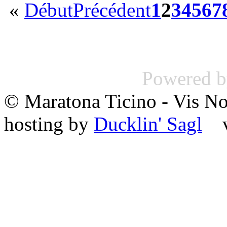
«
Début
Précédent
1
2
3
4
5
6
7
Powered 
© Maratona Ticino - Vis 
hosting by
Ducklin' Sagl
va